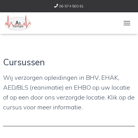
06-574 580 61
T
O
G
G
L
E
Cursussen
N
A
V
Wij verzorgen opleidingen in BHV, EHAK,
I
AED/BLS (reanimatie) en EHBO op uw locatie
G
A
of op een door ons verzorgde locatie. Klik op de
T
I
cursus voor meer informatie.
E